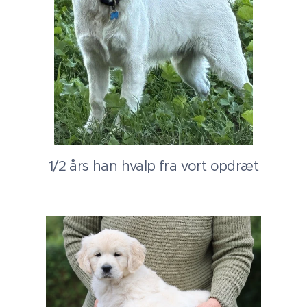
1/2 års han hvalp fra vort opdræt